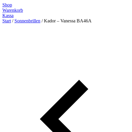
Zum
Shop
Inhalt
Warenkorb
springen
Kassa
Start
/
Sonnenbrillen
/ Kador – Vanessa BA46A