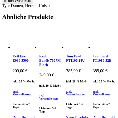
In den Warenkorb
Vanessa
Typ: Damen, Herren, Unisex
BA46A
Menge
Ähnliche Produkte
Evil Eye –
Kador –
Tom Ford –
Tom Ford –
E039 5500
Bandit 7007M
FT1106 28U
FT1089 52E
Black
209,00
€
385,00
€
385,00
€
249,00
€
inkl. 20 % MwSt.
inkl. 20 % MwSt.
inkl. 20 % MwSt.
inkl. 20 % MwSt.
zzgl.
zzgl.
zzgl.
Versandkosten
Versandkosten
Versandkosten
zzgl.
Versandkosten
Lieferzeit 5-7
Lieferzeit 5-7
Lieferzeit 5-7
Tage
Tage
Tage
Lieferzeit 5-7
Tage
Zum Produkt
Zum Produkt
Zum Produkt