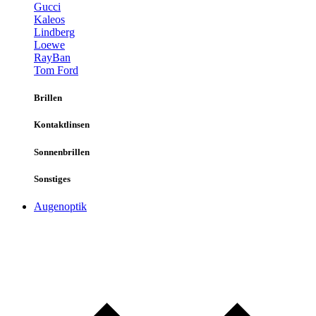
Gucci
Kaleos
Lindberg
Loewe
RayBan
Tom Ford
Brillen
Kontaktlinsen
Sonnenbrillen
Sonstiges
Augenoptik