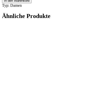
In den Warenkorb
VENUS-
Typ: Damen
K
3473
Ähnliche Produkte
Menge