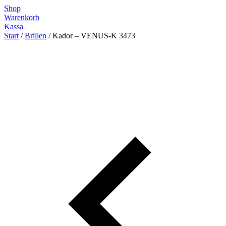
Zum
Shop
Inhalt
Warenkorb
springen
Kassa
Start
/
Brillen
/ Kador – VENUS-K 3473