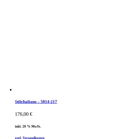
StileItaliano – 5014-217
176,00
€
inkl. 20 % MwSt.
zzgl. Versandkosten