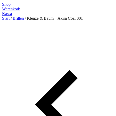
Zum
Shop
Inhalt
Warenkorb
springen
Kassa
Start
/
Brillen
/ Klenze & Baum – Akira Coal 001