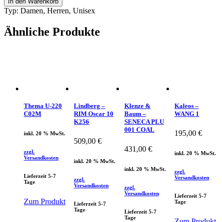
In den Warenkorb
Baum
Typ: Damen, Herren, Unisex
-
Akira
Ähnliche Produkte
Coal
001
Menge
Thema U-220
Lindberg –
Klenze &
Kaleos –
C02M
RIM Oscar 10
Baum –
WANG 1
K256
SENECA PLU
001 COAL
195,00
€
inkl. 20 % MwSt.
509,00
€
431,00
€
zzgl.
inkl. 20 % MwSt.
Versandkosten
inkl. 20 % MwSt.
inkl. 20 % MwSt.
zzgl.
Lieferzeit 5-7
Versandkosten
zzgl.
Tage
Versandkosten
zzgl.
Versandkosten
Lieferzeit 5-7
Zum Produkt
Tage
Lieferzeit 5-7
Tage
Lieferzeit 5-7
Tage
Zum Produkt