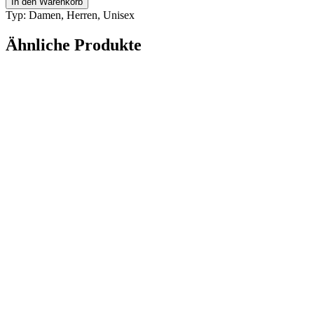
In den Warenkorb
Baum
Typ: Damen, Herren, Unisex
-
Bora
Ähnliche Produkte
Coal
Menge