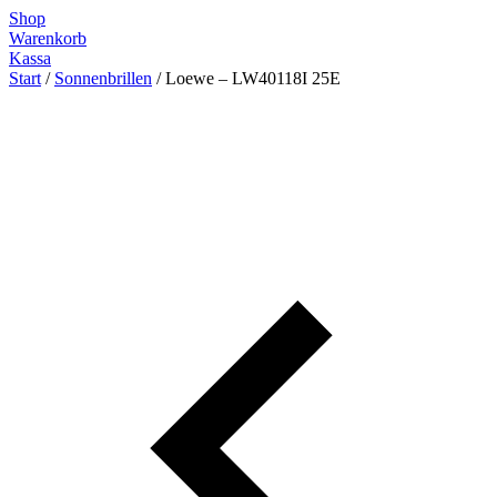
Zum
Shop
Inhalt
Warenkorb
springen
Kassa
Start
/
Sonnenbrillen
/ Loewe – LW40118I 25E