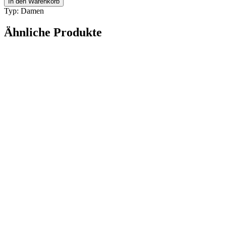
In den Warenkorb
LW40118I
Typ: Damen
25E
Menge
Ähnliche Produkte