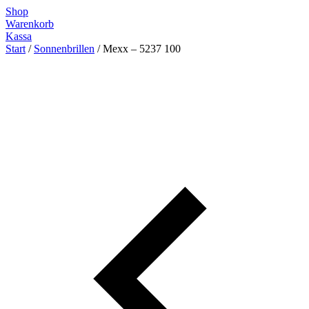
Zum
Shop
Inhalt
Warenkorb
springen
Kassa
Start
/
Sonnenbrillen
/ Mexx – 5237 100