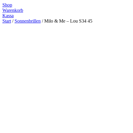
Zum
Shop
Inhalt
Warenkorb
springen
Kassa
Start
/
Sonnenbrillen
/ Milo & Me – Lou S34 45