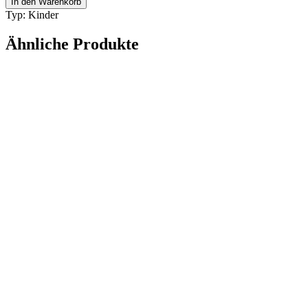
In den Warenkorb
NAVICTM
Typ: Kinder
grau-
rot
Ähnliche Produkte
Menge