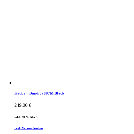
Kador – Bandit 7007M Black
249,00
€
inkl. 20 % MwSt.
zzgl. Versandkosten