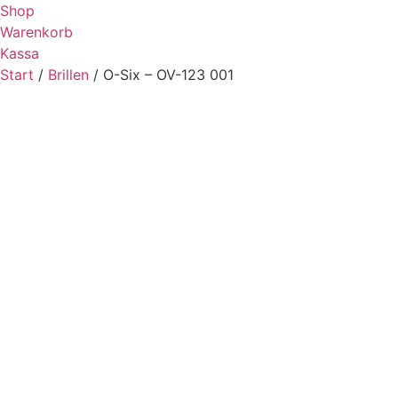
Zum
Shop
Inhalt
Warenkorb
springen
Kassa
Start
/
Brillen
/ O-Six – OV-123 001