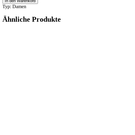
In den Warenkorb
PRA08S
Typ: Damen
12O50C
Menge
Ähnliche Produkte