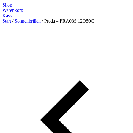
Zum
Shop
Inhalt
Warenkorb
springen
Kassa
Start
/
Sonnenbrillen
/ Prada – PRA08S 12O50C