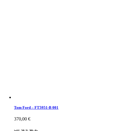
Tom Ford – FT5951-B 001
370,00
€
inkl. 20 % MwSt.