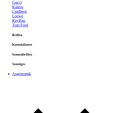
Gucci
Kaleos
Lindberg
Loewe
RayBan
Tom Ford
Brillen
Kontaktlinsen
Sonnenbrillen
Sonstiges
Augenoptik