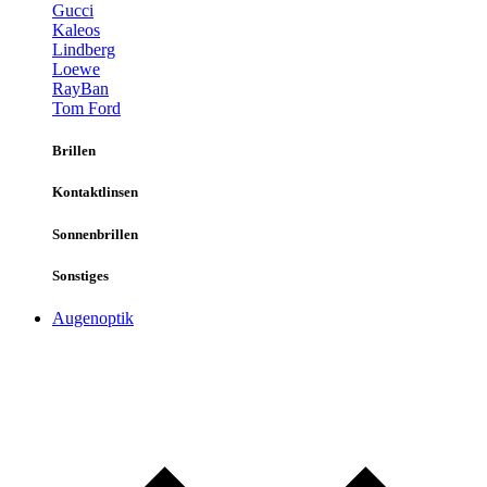
Gucci
Kaleos
Lindberg
Loewe
RayBan
Tom Ford
Brillen
Kontaktlinsen
Sonnenbrillen
Sonstiges
Augenoptik