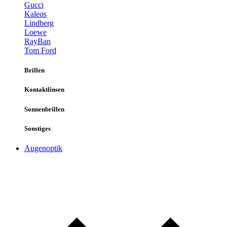
Gucci
Kaleos
Lindberg
Loewe
RayBan
Tom Ford
Brillen
Kontaktlinsen
Sonnenbrillen
Sonstiges
Augenoptik