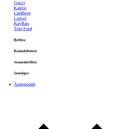
Gucci
Kaleos
Lindberg
Loewe
RayBan
Tom Ford
Brillen
Kontaktlinsen
Sonnenbrillen
Sonstiges
Augenoptik