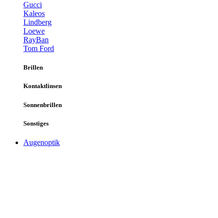
Gucci
Kaleos
Lindberg
Loewe
RayBan
Tom Ford
Brillen
Kontaktlinsen
Sonnenbrillen
Sonstiges
Augenoptik