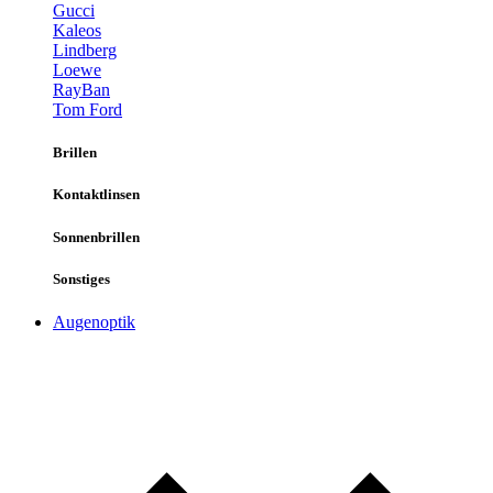
Gucci
Kaleos
Lindberg
Loewe
RayBan
Tom Ford
Brillen
Kontaktlinsen
Sonnenbrillen
Sonstiges
Augenoptik